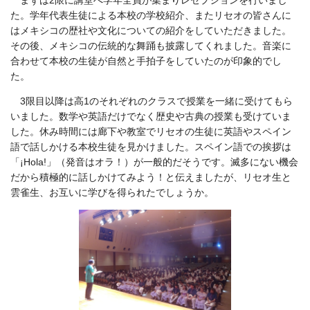
まずは2限に講堂へ学年全員が集まりレセプションを行いまし
た。学年代表生徒による本校の学校紹介、またリセオの皆さんに
はメキシコの歴社や文化についての紹介をしていただきました。
その後、メキシコの伝統的な舞踊も披露してくれました。音楽に
合わせて本校の生徒が自然と手拍子をしていたのが印象的でし
た。
3限目以降は高1のそれぞれのクラスで授業を一緒に受けてもら
いました。数学や英語だけでなく歴史や古典の授業も受けていま
した。休み時間には廊下や教室でリセオの生徒に英語やスペイン
語で話しかける本校生徒を見かけました。スペイン語での挨拶は
「¡Hola!」（発音はオラ！）が一般的だそうです。滅多にない機会
だから積極的に話しかけてみよう！と伝えましたが、リセオ生と
雲雀生、お互いに学びを得られたでしょうか。