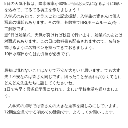
8日の天気予報は、降水確率が60%...当日お天気になるように願い
を込めて、てるてる坊主を作りましょう！
入学式のあとは、クラスごとに記念撮影、入学生の皆さんは個人
写真の撮影もあります。その後、各教室でHR(ホームルーム)をし
て解散です。
翌9日は始業式。天気が良ければ校庭で行います。始業式のあとは
対面式もあります。この日は教科書も配布されますので、名前を
書けるように名前ペンを持ってきておきましょう。
10日水曜日からはお弁当が必要です。
最初は慣れないことばかりで不安が大きいと思います。でも大丈
夫！不安なのは皆さん同じです。困ったことがあれば(なくても)、
どんどん先生たちに話してくださいね。
1日でも早く雲雀丘学園になれて、楽しい学校生活を送りましょ
う。
入学式の点呼では皆さんの大きな返事を楽しみにしています。
72期生全員でする初めての活動です。よろしくお願いします。