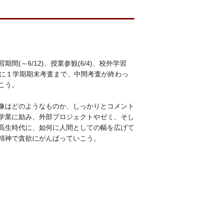
～6/12)、授業参観(6/4)、校外学習
ます。特に１学期期末考査まで、中間考査が終わっ
こう。
像はどのようなものか、しっかりとコメント
学業に励み、外部プロジェクトやゼミ、そし
高生時代に、如何に人間としての幅を広げて
精神で貪欲にがんばっていこう。