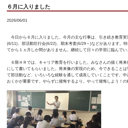
６月に入りました
2026/06/01
今日から６月に入りました。今月の主な行事は、引き続き教育実習期間(
(6/11)、部活動壮行会(6/22)、期末考査(6/29～)などがあり
てから１ヵ月しか間がありません。継続して日々の学習に臨んでい
６限ＨＲでは、キャリア教育を行いました。みなさんの描く将来
にして書いてもらいました。将来像の実現のため、今できることは
て部活動など、いろいろな経験を通して成長していくことです。中
おくかが重要です。やらずに後悔するより。やって後悔しよう！の