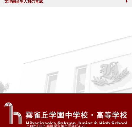
文理融合型人材の育成
〒665-0805 兵庫県宝塚市雲雀丘4-2-1
TEL:072-759-1300 FAX:072-755-4610