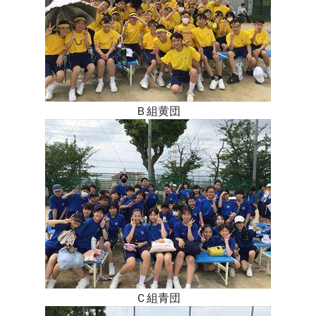
Ｂ組黄団
Ｃ組青団