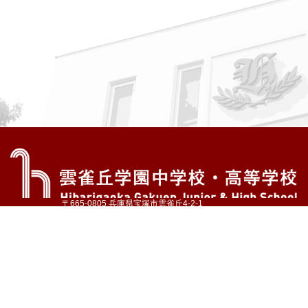
〒665-0805 兵庫県宝塚市雲雀丘4-2-1
TEL:072-759-1300 FAX:072-755-4610
公式Instagram
公式LINE
アクセス
資料請求
学校案内
教育内容・進路
学園生活
入試情報
各種手続