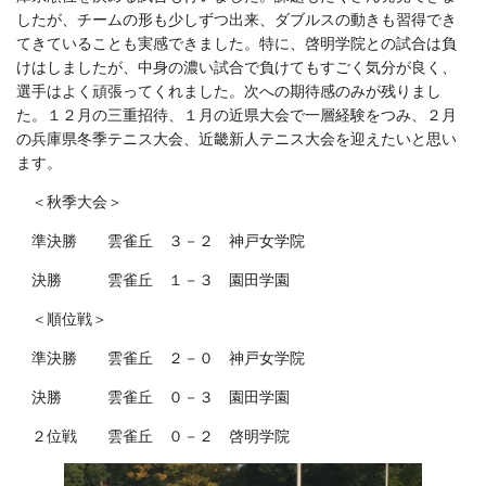
したが、チームの形も少しずつ出来、ダブルスの動きも習得でき
てきていることも実感できました。特に、啓明学院との試合は負
けはしましたが、中身の濃い試合で負けてもすごく気分が良く、
選手はよく頑張ってくれました。次への期待感のみが残りまし
た。１２月の三重招待、１月の近県大会で一層経験をつみ、２月
の兵庫県冬季テニス大会、近畿新人テニス大会を迎えたいと思い
ます。
＜秋季大会＞
準決勝 雲雀丘 ３－２ 神戸女学院
決勝 雲雀丘 １－３ 園田学園
＜順位戦＞
準決勝 雲雀丘 ２－０ 神戸女学院
決勝 雲雀丘 ０－３ 園田学園
２位戦 雲雀丘 ０－２ 啓明学院