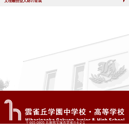
文理融合型人材の育成
〒665-0805 兵庫県宝塚市雲雀丘4-2-1
TEL:072-759-1300 FAX:072-755-4610