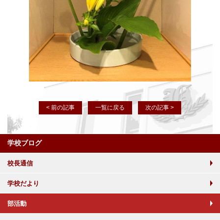
< 前の記事
一覧に戻る
次の記事 >
学校ブログ
校長通信
学校だより
部活動