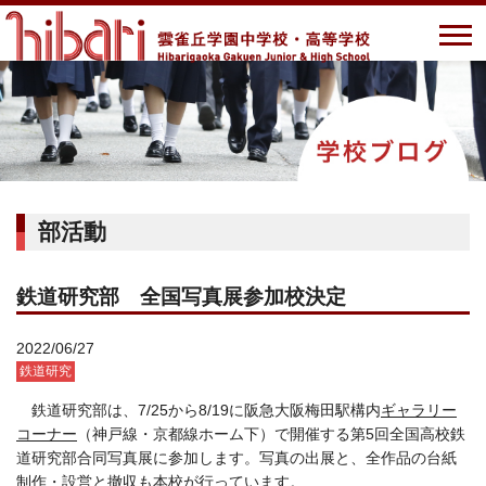
部活動
鉄道研究部 全国写真展参加校決定
2022/06/27
鉄道研究
鉄道研究部は、7/25から8/19に
阪急大阪梅田駅構内
ギャラリー
コーナー
（神戸線・京都線ホーム下）で開催する第5回全国高校鉄
道研究部合同写真展に参加します。
写真の出展と、全作品の台紙
制作・設営と撤収も本校が行っています。