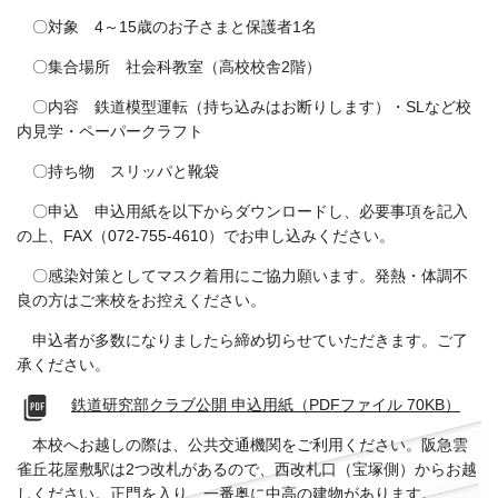
〇対象 4～15歳のお子さまと保護者1名
〇集合場所 社会科教室（高校校舎2階）
〇内容 鉄道模型運転（持ち込みはお断りします）・SLなど校
内見学・ペーパークラフト
〇持ち物 スリッパと靴袋
〇申込 申込用紙を以下からダウンロードし、必要事項を記入
の上、FAX（072-755-4610）でお申し込みください。
〇感染対策としてマスク着用にご協力願います。発熱・体調不
良の方はご来校をお控えください。
申込者が多数になりましたら締め切らせていただきます。ご了
承ください。
鉄道研究部クラブ公開 申込用紙（PDFファイル 70KB）
本校へお越しの際は、公共交通機関をご利用ください。阪急雲
雀丘花屋敷駅は2つ改札があるので、西改札口（宝塚側）からお越
しください。正門を入り、一番奥に中高の建物があります。