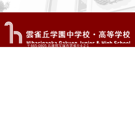
〒665-0805 兵庫県宝塚市雲雀丘4-2-1
TEL:072-759-1300 FAX:072-755-4610
公式Instagram
公式LINE
アクセス
資料請求
学校案内
教育内容・進路
学園生活
入試情報
各種手続
お問い合わせ
サイトマップ
採用情報
いじめ防止基本方針
プライバシーポリシー
© Hibarigaoka Gakuen Junior & Senior High School
学校法人 雲雀丘学園
学園小学校
学園幼稚園
中山台幼稚園
同窓会 告天子の会
協定校 ドイツ・ヘルバルト