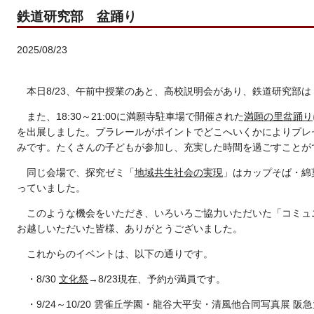
鉄道研究部 盆踊り
2025/08/23
本日8/23、午前中授業のあと、高校説明会があり、鉄道研究部は
また、18:30～21:00に満願寺駐車場で開催された
満願の里盆踊り
を出展しました。プラレールがポイントでどこへいくかによりプレ
みです。たくさんの子どもが参加し、充実した時間を過ごすことが
同じ会場で、探究ゼミ「
地域共生社会の実現
」はカップそば・綿
っていました。
このような機会をいただき、いろいろご協力いただいた「コミュ
お越しいただいた皆様、ありがとうございました。
これからのイベントは、以下の通りです。
・8/30
文化祭
→8/23現在、予約が満員です。
・9/24～10/20 雲雀丘学園・龍谷大平安・清風他合同写真展 阪