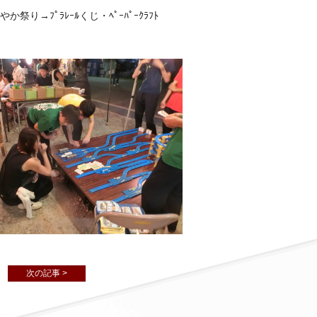
か祭り→ﾌﾟﾗﾚｰﾙくじ・ﾍﾟｰﾊﾟｰｸﾗﾌﾄ
）
次の記事 >