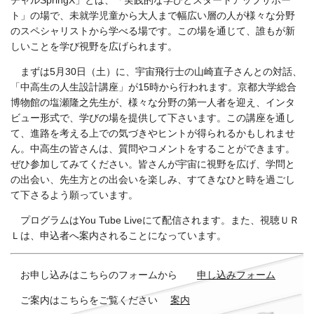
チャル
SpringX
」とは、「実践的な学びとスタートアップサポー
ト」の場で、未就学児童から大人まで幅広い層の人が様々な分野
のスペシャリストから学べる場です。この場を通じて、誰もが新
しいことを学び視野を広げられます。
まずは5
月
30
日（土）に、宇宙飛行士の山崎直子さんとの対話、
「中高生の人生設計講座」が
15
時から行われます。京都大学総合
博物館の塩瀬隆之先生が、様々な分野の第一人者を迎え、インタ
ビュー形式で、学びの場を提供して下さいます。この講座を通し
て、進路を考える上での気づきやヒントが得られるかもしれませ
ん。中高生の皆さんは、質問やコメントをすることができます。
ぜひ参加してみてください。皆さんが宇宙に視野を広げ、学問と
の出会い、先生方との出会いを楽しみ、すてきなひと時を過ごし
て下さるよう願っています。
プログラムは
You Tube Live
にて配信されます。また、視聴ＵＲ
Ｌは、申込者へ案内されることになっています。
お申し込みはこちらのフォームから
申し込みフォーム
ご案内はこちらをご覧ください
案内