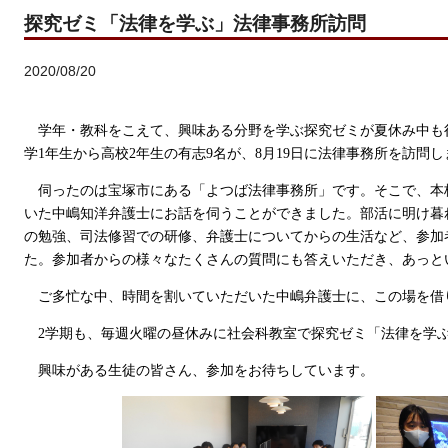
探究ゼミ「法律を学ぶ」法律事務所訪問
2020/08/20
学年・教科をこえて、興味ある分野を学ぶ探究ゼミが夏休み中も
学1年生から高校2年生の有志
9
名が、8月19日に法律事務所を訪問し
伺ったのは宝塚市にある「よつば法律事務所」です。そこで、本
いた中嶋知洋弁護士にお話を伺うことができました。
部活に明け暮
の勉強、司法修習での研修、弁護士についてからの生活など、参加
た。参加者からの様々なたくさんの質問にも答えいただき、あっと
ご多忙な中、時間を割いていただいた中嶋弁護士に、この場を借
2
学期も、毎週火曜の昼休みに社会科教室で探究ゼミ「法律を学
興味がある生徒の皆さん、参加をお待ちしています。