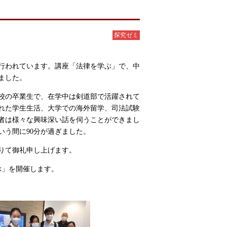
探究ゼミ
行われています。講座「法律を学ぶ」で、
中
ました。
校の卒業生
で、在学中は剣道部で活躍されて
れた学生生活、大学での海外留学、司法試験
者は様々な興味深い話を伺うことができまし
いう間に
90
分が過ぎました。
りて御礼申し上げます。
ぶ」
を開催します。