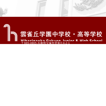
〒665-0805 兵庫県宝塚市雲雀丘4-2-1
TEL:072-759-1300 FAX:072-755-4610
公式Instagram
公式LINE
アクセス
資料請求
学校案内
教育内容・進路
学園生活
入試情報
各種手続
お問い合わせ
サイトマップ
採用情報
いじめ防止基本方針
プライバシーポリシー
© Hibarigaoka Gakuen Junior & Senior High School
学校法人 雲雀丘学園
学園小学校
学園幼稚園
中山台幼稚園
同窓会 告天子の会
協定校 ドイツ・ヘルバルト