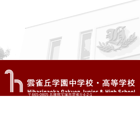
〒665-0805 兵庫県宝塚市雲雀丘4-2-1
TEL:072-759-1300 FAX:072-755-4610
公式Instagram
公式LINE
アクセス
資料請求
学校案内
教育内容・進路
学園生活
入試情報
各種手続