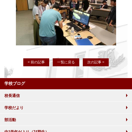
< 前の記事
一覧に戻る
次の記事 >
学校ブログ
校長通信
学校だより
部活動
中1学年だより（74期生）