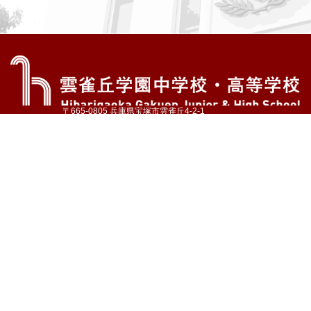
〒665-0805 兵庫県宝塚市雲雀丘4-2-1
TEL:072-759-1300 FAX:072-755-4610
公式Instagram
公式LINE
アクセス
資料請求
学校案内
教育内容・進路
学園生活
入試情報
各種手続
お問い合わせ
サイトマップ
採用情報
いじめ防止基本方針
プライバシーポリシー
© Hibarigaoka Gakuen Junior & Senior High School
学校法人 雲雀丘学園
学園小学校
学園幼稚園
中山台幼稚園
同窓会 告天子の会
協定校 ドイツ・ヘルバルト