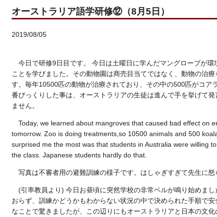
オーストラリア語学研修⑫（8月5日）
2019/08/05
今日で研修9日目です。 今日は土曜日に学んだマングローブが
ことを学びました。その動物園は商売目当てではなく、動物の治療
す。毎年10500匹の動物が治療されており、その中の500匹がコ
番びっくりした事は、オーストラリアの生徒は進んで手を挙げて発
ません。
Today, we learned about mangroves that caused bad effect on e
tomorrow. Zoo is doing treatments,so 10500 animals and 500 koala
surprised me the most was that students in Australia were willing to
the class. Japanese students hardly do that.
写真は不審者用の避難訓練の様子です。はしゃぎすぎて先生に怒られて
(引率教員より) 今日お昼頃に突然学校の非常ベルが鳴り始めま
おらず、訓練かどうかもわからない状況の中で決められた手順で安
なことで驚きましたが、この辺りにもオーストラリアと日本の文化