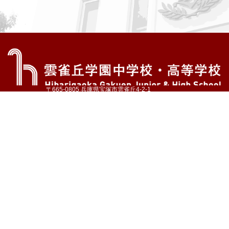
〒665-0805 兵庫県宝塚市雲雀丘4-2-1
TEL:072-759-1300 FAX:072-755-4610
公式Instagram
公式LINE
アクセス
資料請求
学校案内
教育内容・進路
学園生活
入試情報
各種手続
お問い合わせ
サイトマップ
採用情報
いじめ防止基本方針
プライバシーポリシー
© Hibarigaoka Gakuen Junior & Senior High School
学校法人 雲雀丘学園
学園小学校
学園幼稚園
中山台幼稚園
同窓会 告天子の会
協定校 ドイツ・ヘルバルト