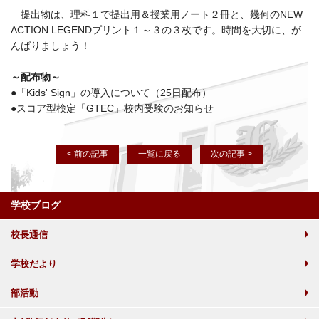
提出物は、理科１で提出用＆授業用ノート２冊と、幾何のNEW
ACTION LEGENDプリント１～３の３枚です。時間を大切に、が
んばりましょう！
～配布物～
●「Kids' Sign」の導入について（25日配布）
●スコア型検定「GTEC」校内受験のお知らせ
< 前の記事
一覧に戻る
次の記事 >
学校ブログ
校長通信
学校だより
部活動