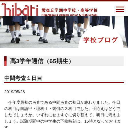
高3学年通信（65期生）
中間考査１日目
2019/05/28
今年度最初の考査である中間考査の初日が終わりました。今日
の科目は国語甲・理科１・幾何の３科目でした。手応えはどうで
したでしょうか。いずれにせよすぐに切り替えて、明日に備えま
しょう。試験期間中の中学生の下校時刻は、15時となっておりま
す。