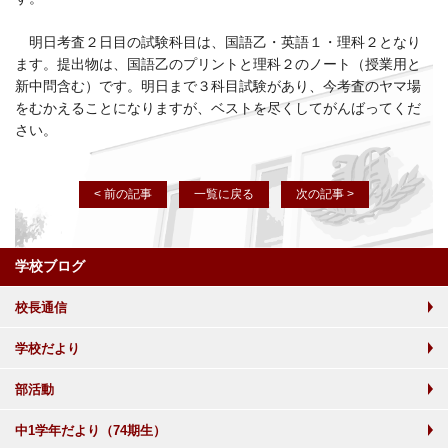
明日考査２日目の試験科目は、国語乙・英語１・理科２となり
ます。提出物は、国語乙のプリントと理科２のノート（授業用と
新中問含む）です。明日まで３科目試験があり、今考査のヤマ場
をむかえることになりますが、ベストを尽くしてがんばってくだ
さい。
< 前の記事
一覧に戻る
次の記事 >
学校ブログ
校長通信
学校だより
部活動
中1学年だより（74期生）