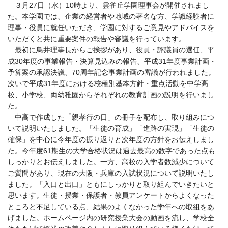
３月27日（水）10時より、雲雀丘学園理事会が開催されまし
た。本学園では、企業の経営者や地域の著名な方、学識経験者に
理事・役員に就任いただき、学園に対するご意見やアドバイスを
いただくと共に重要案件の報告や審議を行っています。
最初に鳥井理事長からご挨拶があり、役員・評議員の選任、平
成30年度の事業報告・決算見込みの報告、平成31年度事業計画・
予算案の承認決議、70周年記念事業計画の審議が行われました。
次いで平成31年度における校種別基本方針・重点活動を中学高
校、小学校、両幼稚園からそれぞれの教育計画の説明を行いまし
た。
中高で作成した「親孝行の日」の冊子を配布し、取り組みにつ
いて説明いたしました。「生徒の育成」「進路の実現」「生徒の
確保」を中心に今年度の振り返りと次年度の方針をお伝えしまし
た。今年度61期生の大学合格状況は過去最高の数字であった点も
しっかりとお伝えしました。一方、高校の入学者数減少について
ご質問があり、現在の大阪・兵庫の入試状況について説明いたし
ました。「入口と出口」ともにしっかりと取り組んでいきたいと
思います。生徒・授業・保護者・教員アンケートからよくなった
ところと不足している点、結果のよくなかった学年への取組をあ
げました。ホームページ内の研究授業大会の動画を流し、学校全