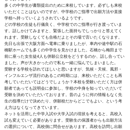
多くの中学生が書類提出のために来校しています。必ずしも来校
いただくことはないのですが、中学校のご指導で出願方法や直接
学校へ持っていくようされているようです。
どの学校の生徒も行儀良く、中学校でのご指導が行き渡っていま
す。話しかけてみますと、緊張した面持ちでしっかりと答えてく
れます。受験しなくても合格だよとその場で言いたくなります。
先日も出張で大阪方面へ電車に乗りましたが、車内や途中駅の石
橋駅ホームでも多くの中学生を見かけました。石橋から梅田まで
前に座った女生徒4人も併願公立校をどうするのか、話し合ってい
ました。声が大きかったので私も一緒に悩んでしまいました。
受験する学校を訪れてほしいと思いますが、気候・天候、風邪・
インフルエンザ流行のあるこの時期には、来校いただくことも再
考していただいてはどうでしょうか？本校を受験いただく方は併
願者であっても説明会に参加し、学校の中身を知っていただいて
受験を決めていただいております。昔のように何の情報もなく先
生の指導だけで決めたり、併願校だからどこでもよい、という考
え方はなくなってきています。
ネットを活用した中学入試や大学入試の現状を考えると、高校入
試も変えていく必要があります。受験生の保護者からも出願方法
の選択について、高校側に問合せがあります。高校を訪問し出願