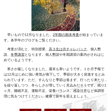
早いもので12月なりました。
2学期の期末考査
が始まっていま
す。各学年のブログをご覧ください。
考査が済むと、特別授業、
高３生は共チャレパック
、個人懇
談、
冬季講習
となります。個人懇談や
冬期講習の案内がされはじ
めているようです。
寒さが厳しくなりました。週末も寒いようです。１か月予報で
は12月はじめに強い寒気が南下して、季節が大きく前進するとみ
られています。ただ、すんなりと季節は進まず、行ったり来たり
を繰り返しつつ、冬らしさが増していく見込みだそうです。残り1
ヶ月、睡眠不足、運動不足、栄養バランス、感染注意など体調管
理に気をつけ
てください。
健康で新年を迎えましょう。