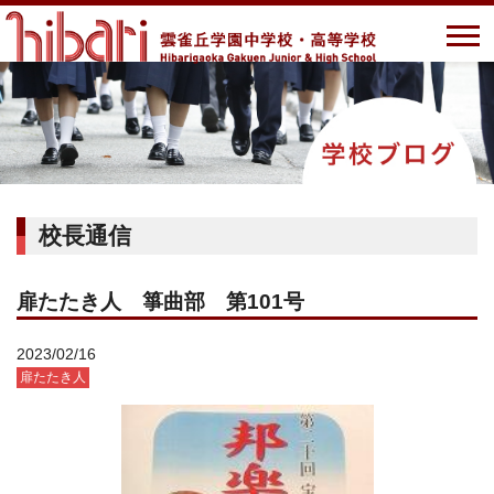
校長通信
扉たたき人 箏曲部 第101号
2023/02/16
扉たたき人