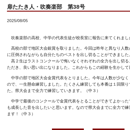
扉たたき人・吹奏楽部 第38号
2025/08/05
吹奏楽部の高校、中学の代表生徒が校長室に報告に来てくれまし
高校の部で地区大会銀賞を取りました。今回は昨年と異なり人数
に圧倒されながらも自分たちのベストを出し切ることができました
高２生はラストコンクールで悔いなくそれぞれの全力を出し切る
ただき、良い思い出になりました。これからもこの経験を生かして
中学の部で地区大会金賞代表をとりました。今年は人数が少なく
ので、一生懸命練習しました。たくさん練習しても本番は１回限り
た。県大会まで全力で練習していきます。（中３）
中学で最後のコンクールで金賞代表をとることができてよかった
も成長した音を出したいと思います。なので県大会までに全力で練
ます！（中３）