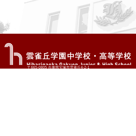
〒665-0805 兵庫県宝塚市雲雀丘4-2-1
TEL:072-759-1300 FAX:072-755-4610
公式Instagram
公式LINE
アクセス
資料請求
学校案内
教育内容・進路
学園生活
入試情報
各種手続
お問い合わせ
サイトマップ
採用情報
いじめ防止基本方針
プライバシーポリシー
© Hibarigaoka Gakuen Junior & Senior High School