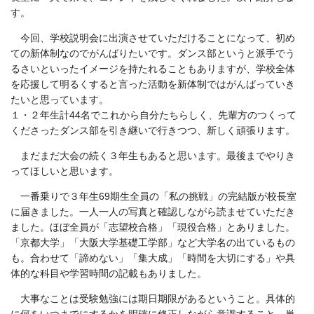
す。
今回、学校説明会に出演させていただけることになって、初め
ての新体制なのでがんばりたいです。ダンス部というと派手でう
るさいといったイメージを持たれることもありますが、学校全体
を応援して明るくすると言った活動を新体制ではがんばっていき
たいと思っています。
１・２年生計44名でこれから自分たちらしく、先輩方のつくって
くださったダンス部を引き継いで行きつつ、新しく頑張ります。
まだまだ大会の続く３年生もあると思います。最後までやりき
ってほしいと思います。
一番乗りで３年生69期生全員の「私の挑戦」の完結版が校長室
に届きました。一人一人の写真と確認しながら読ませていただき
ました。ほぼ全員が「志望校合格」「現役合格」とありました。
「京都大学」「大阪大学基礎工学部」など大学名の出ているもの
も。合わせて「諦めない」「集大成」「時間を大切にする」や具
体的な科目や学習時間の記載もありました。
大事なことは受験勉強には期日期限があるということ。具体的