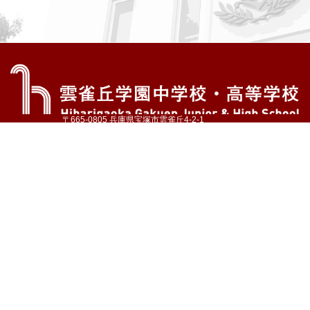
〒665-0805 兵庫県宝塚市雲雀丘4-2-1
TEL:072-759-1300 FAX:072-755-4610
公式Instagram
公式LINE
アクセス
資料請求
学校案内
教育内容・進路
学園生活
入試情報
各種手続
お問い合わせ
サイトマップ
採用情報
いじめ防止基本方針
プライバシーポリシー
© Hibarigaoka Gakuen Junior & Senior High School
学校法人 雲雀丘学園
学園小学校
学園幼稚園
中山台幼稚園
同窓会 告天子の会
協定校 ドイツ・ヘルバルト