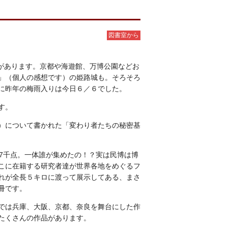
図書室から
習があります。京都や海遊館、万博公園などお
」（個人の感想です）の姫路城も。そろそろ
に昨年の梅雨入りは今日６／６でした。
す。
）について書かれた
「変わり者たちの秘密基
7千点。一体誰が集めたの！？実は民博は博
こに在籍する研究者達が世界各地をめぐるフ
れが全長５キロに渡って展示してある、まさ
冊です。
では兵庫、大阪、京都、奈良を舞台にした作
たくさんの作品があります。