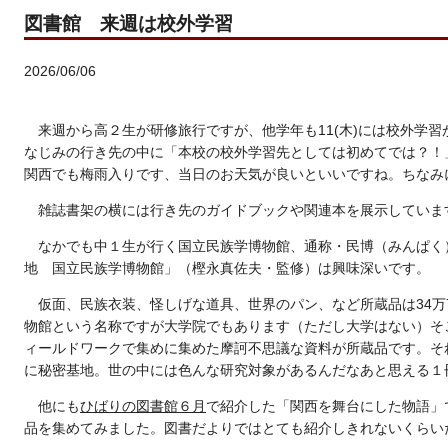
図書館 来週は校外学習
2026/06/06
来週から高２生が研修旅行ですが、他学年も11(木)には校外学
なじみの行き先の中に「本校の校外学習先としては初めてでは？！
関西でも梅雨入りです、当日のお天気が良いといいですね。ちなみ
雑誌書架の横には行き先のガイドブックや関連本を展示していま
なかでも中１生が行く国立民族学博物館、通称・民博（みんぱく
地 国立民族学博物館」（
樫永真佐夫・監修）
は興味深いです。
仮面、民族衣装、怪しげな道具、世界のパン、など所蔵品は34万
物館という名称ですが大学院でもあります（ただし大学はない）そ
ィールドワークで集めに集めた摩訶不思議な資料が所蔵品です。そ
に秘密基地。世の中には色んな研究対象があるんだなあと思える１
他にも
ひばりの図書館６月
で紹介した「関西を舞台にした物語」
品を集めてみました。図書だよりではとても紹介しきれないくらい