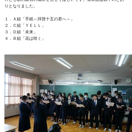
りとなりました。
１．Ａ組「手紙～拝啓十五の君へ～」
２．Ｃ組「ＹＥＬＬ」
３．Ｄ組「未来」
４．Ｂ組「花は咲く」