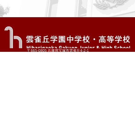
〒665-0805 兵庫県宝塚市雲雀丘4-2-1
TEL:072-759-1300 FAX:072-755-4610
公式Instagram
公式LINE
アクセス
資料請求
学校案内
教育内容・進路
学園生活
入試情報
各種手続
お問い合わせ
サイトマップ
採用情報
いじめ防止基本方針
プライバシーポリシー
© Hibarigaoka Gakuen Junior & Senior High School
学校法人 雲雀丘学園
学園小学校
学園幼稚園
中山台幼稚園
同窓会 告天子の会
協定校 ドイツ・ヘルバルト