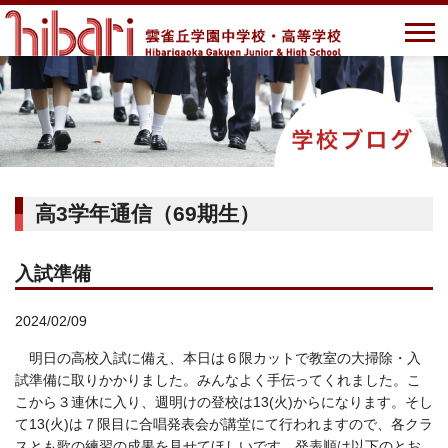
高3学年通信（69期生）
入試準備
2024/02/09
明日の高校入試に備え、本日は６限カットで教室の大掃除・入
試準備に取りかかりました。みんなよく手伝ってくれました。こ
こから３連休に入り、週明けの登校は13(火)からになります。そし
て13(火)は７限目に合唱発表会が講堂にて行われますので、各クラ
スとも歌の練習の成果を見せてほしいです。発表順は以下のとお