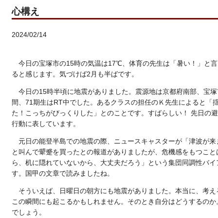
心構え
2024/02/14
今日の宝塚市の15時の気温は17℃、体育の先生は「暑い！」と
ると感じます。気づけば2月も半ばです。
今日の15時半頃に地震がありました。震源地は京都府南部、宝塚
間、71期生はRT中でした。あるクラスの担任のＫ先生によると「
た！こっちがびっくりした」とのことです。すばらしい！ 先日の
行動に表しています。
元日の能登半島での地震の際、ニュースキャスターが「津波が来
と叫んで顰蹙を買ったとの報道がありましたが、危機感をもつこと
ら、机に隠れていないから、大丈夫だろう」という集団同調性バイ
す。国甲の文章で読みましたね。
そういえば、日曜日の朝方にも地震がありました。本当に、考え
この瞬間にも起こるかもしれません。そのとき自分はどうするのか
でしょう。