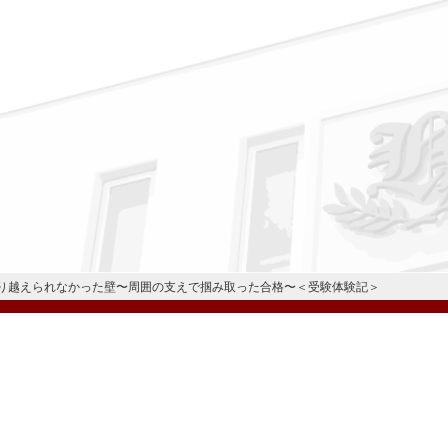
り越えられなかった壁〜周囲の支えで掴み取った合格〜＜受験体験記＞
公式Instagram
公式LINE
学校案内
教育内容・進路
学園生活
入試情報
各種手続
お問い合わせ
© H