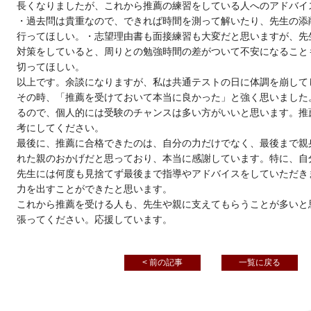
長くなりましたが、これから推薦の練習をしている人へのアドバイ
・過去問は貴重なので、できれば時間を測って解いたり、先生の添
行ってほしい。・志望理由書も面接練習も大変だと思いますが、先
対策をしていると、周りとの勉強時間の差がついて不安になること
切ってほしい。
以上です。余談になりますが、私は共通テストの日に体調を崩して
その時、「推薦を受けておいて本当に良かった」と強く思いました
るので、個人的には受験のチャンスは多い方がいいと思います。推
考にしてください。
最後に、推薦に合格できたのは、自分の力だけでなく、最後まで親
れた親のおかげだと思っており、本当に感謝しています。特に、自
先生には何度も見捨てず最後まで指導やアドバイスをしていただき
力を出すことができたと思います。
これから推薦を受ける人も、先生や親に支えてもらうことが多いと
張ってください。応援しています。
< 前の記事
一覧に戻る