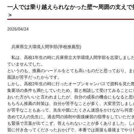
一人では乗り越えられなかった壁〜周囲の支えで
＞
2026/04/24
兵庫県立大環境人間学部(学校推薦型)
私は、高校1年生の時に兵庫県立大学環境人間学部を志望しまし
ていませんでした。
というのも、推薦のハードルをとても高いものだと思っており、ま
面談が苦手だったからです。
しかし、高校2年生の時に行ったオープンキャンパスで資料を見た
集要項の条件も満たしていたため、親と相談して受けてみることに
おいた方がいいと言われましたが、自分の成長の機会にもなると思
もちろん推薦の対策は、自分が苦手なことが多く、大変苦労しまし
が苦手なこともあって、先生や親にたくさん迷惑をかけながら何度
含めて2人の先生に、過去問の添削や面接練習の指導をしていただ
も緊張で言葉が出てこず、答えられないことが多くありました。し
習に付き合ってくださったおかげで、本番では面接も最後までやり