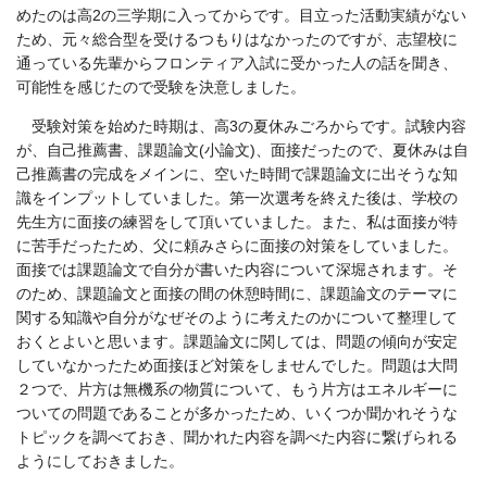
めたのは高2の三学期に入ってからです。目立った活動実績がない
ため、元々総合型を受けるつもりはなかったのですが、志望校に
通っている先輩からフロンティア入試に受かった人の話を聞き、
可能性を感じたので受験を決意しました。
受験対策を始めた時期は、高3の夏休みごろからです。試験内容
が、自己推薦書、課題論文(小論文)、面接だったので、夏休みは自
己推薦書の完成をメインに、空いた時間で課題論文に出そうな知
識をインプットしていました。第一次選考を終えた後は、学校の
先生方に面接の練習をして頂いていました。また、私は面接が特
に苦手だったため、父に頼みさらに面接の対策をしていました。
面接では課題論文で自分が書いた内容について深堀されます。そ
のため、課題論文と面接の間の休憩時間に、課題論文のテーマに
関する知識や自分がなぜそのように考えたのかについて整理して
おくとよいと思います。課題論文に関しては、問題の傾向が安定
していなかったため面接ほど対策をしませんでした。問題は大問
２つで、片方は無機系の物質について、もう片方はエネルギーに
ついての問題であることが多かったため、いくつか聞かれそうな
トピックを調べておき、聞かれた内容を調べた内容に繋げられる
ようにしておきました。