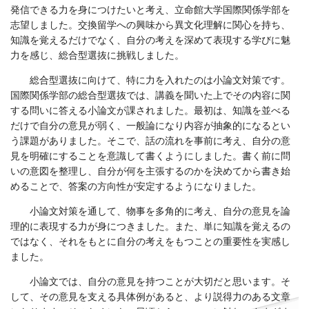
発信できる力を身につけたいと考え、立命館大学国際関係学部を
志望しました。交換留学への興味から異文化理解に関心を持ち、
知識を覚えるだけでなく、自分の考えを深めて表現する学びに魅
力を感じ、総合型選抜に挑戦しました。
総合型選抜に向けて、特に力を入れたのは小論文対策です。
国際関係学部の総合型選抜では、講義を聞いた上でその内容に関
する問いに答える小論文が課されました。最初は、知識を並べる
だけで自分の意見が弱く、一般論になり内容が抽象的になるとい
う課題がありました。そこで、話の流れを事前に考え、自分の意
見を明確にすることを意識して書くようにしました。書く前に問
いの意図を整理し、自分が何を主張するのかを決めてから書き始
めることで、答案の方向性が安定するようになりました。
小論文対策を通して、物事を多角的に考え、自分の意見を論
理的に表現する力が身につきました。また、単に知識を覚えるの
ではなく、それをもとに自分の考えをもつことの重要性を実感し
ました。
小論文では、自分の意見を持つことが大切だと思います。そ
して、その意見を支える具体例があると、より説得力のある文章