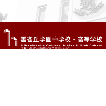
〒665-0805 兵庫県宝塚市雲雀丘4-2-1
TEL:072-759-1300 FAX:072-755-4610
公式Instagram
公式LINE
アクセス
資料請求
学校案内
教育内容・進路
学園生活
入試情報
各種手続
お問い合わせ
サイトマップ
採用情報
いじめ防止基本方針
プライバシーポリシー
© Hibarigaoka Gakuen Junior & Senior High School
学校法人 雲雀丘学園
学園小学校
学園幼稚園
中山台幼稚園