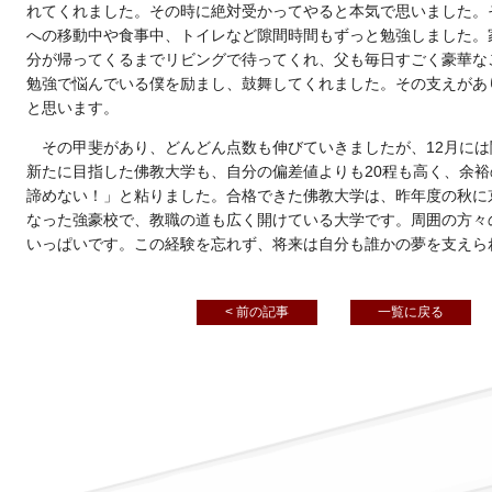
れてくれました。その時に絶対受かってやると本気で思いました。そ
への移動中や食事中、トイレなど隙間時間もずっと勉強しました。
分が帰ってくるまでリビングで待ってくれ、父も毎日すごく豪華な
勉強で悩んでいる僕を励まし、鼓舞してくれました。その支えがあ
と思います。
その甲斐があり、どんどん点数も伸びていきましたが、12月に
新たに目指した佛教大学も、自分の偏差値よりも20程も高く、余
諦めない！」と粘りました。合格できた佛教大学は、昨年度の秋に
なった強豪校で、教職の道も広く開けている大学です。周囲の方々
いっぱいです。この経験を忘れず、将来は自分も誰かの夢を支えら
< 前の記事
一覧に戻る