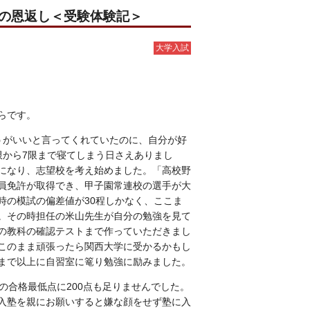
への恩返し＜受験体験記＞
大学入試
らです。
うがいいと言ってくれていたのに、自分が好
限から7限まで寝てしまう日さえありまし
になり、志望校を考え始めました。「高校野
員免許が取得でき、甲子園常連校の選手が大
時の模試の偏差値が30程しかなく、ここま
。その時担任の米山先生が自分の勉強を見て
の教科の確認テストまで作っていただきまし
このまま頑張ったら関西大学に受かるかもし
まで以上に自習室に篭り勉強に励みました。
の合格最低点に200点も足りませんでした。
入塾を親にお願いすると嫌な顔をせず塾に入