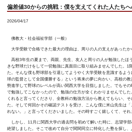
偏差値30からの挑戦：僕を支えてくれた人たち
2026/04/17
佛教大・社会福祉学部（一般）
大学受験で合格できた最大の理由は、周りの人の支えがあったか
高校3年生の夏まで、両親、先生、友人と周りの人が勉強したほ
きな野球だけをして一切勉強に真面目に取り組みませんでした。1
た。そんな僕も野球部を引退してようやく大学受験を意識するよう
球の監督として全国優勝する」という将来の夢に向かい、高校の教
勢進学して野球のレベルが高い関西大学を目指しました。でもその
で勉強してこなかったので、勉強の仕方が全くわかりませんでした
くれると言ってくださり、全教科の勉強方法から教えてもらい、そ
た。そして何回かその確認テストを受け、こんな僕に米山先生は「
れない。」と言ってくださいました。その時すごく嬉しくて、それ
しかし、11月に関西大学の過去問を初めて解いた時に、志望学部
絶望しました。そこで改めて自分で関関同立に特化した塾を探し、