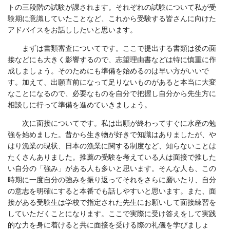
トの三段階の試験が課されます。それぞれの試験について私が受
験期に意識していたことなど、これから受験する皆さんに向けた
アドバイスをお話ししたいと思います。
まずは書類審査についてです。ここで提出する書類は後の面
接などにも大きく影響するので、志望理由書などは特に慎重に作
成しましょう。そのためにも準備を始めるのは早い方がいいで
す。加えて、出願直前になって足りないものがあると本当に大変
なことになるので、必要なものを自分で把握し自分から先生方に
相談しに行って準備を進めていきましょう。
次に面接についてです。私は出願が終わってすぐに水産の勉
強を始めました。昔から生き物が好きで知識はありましたが、や
はり漁業の現状、日本の漁業に関する制度など、知らないことは
たくさんありました。推薦の受験を考えている人は面接で推した
い自分の「強み」がある人も多いと思います。そんな人も、この
時期に一度自分の強みを振り返ってそれをさらに磨いたり、自分
の意志を明確にすると本番でも話しやすいと思います。また、面
接がある受験生は学校で指定された先生にお願いして面接練習を
していただくことになります。ここで実際に受け答えをして実践
的な力を身に着けると共に面接を受ける際の礼儀を学びましょ