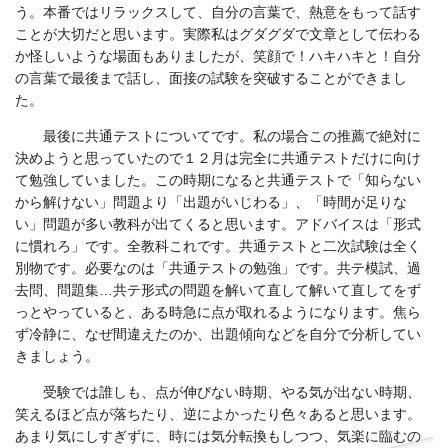
う。本番ではリラックスして、自分の言葉で、熱意をもって話す
ことが大切だと思います。実際私はグダグダで文章として伝わる
か怪しいような場面もありましたが、笑顔で！ハキハキと！自分
の言葉で最後まで話し、面接の試験を突破することができまし
た。
最後に共通テストについてです。私の場合この推薦で絶対に
決めようと思っていたので１２月は完全に共通テストだけに向け
て勉強していました。この時期になると共通テストで「知らない
から解けない」問題より「出題がいじわる」、「時間が足りな
い」問題が多い教科が出てくると思います。アドバイスは「形式
に慣れろ」です。全教科これです。共通テストと二次試験は全く
別物です。必要なのは「共通テストの勉強」です。共テ模試、過
去問、問題集…共テ形式の問題を解いて直して解いて直してをず
っとやっていると、ある時急に点が取れるようになります。焦ら
ず冷静に、なぜ間違えたのか、出題傾向などを自分で分析してい
きましょう。
受験では誰しも、点が伸びない時期、やる気が出ない時期、
笑えるほど点が落ちたり、逆によかったり色々あると思います。
あまり気にしすぎずに、時には気分転換もしつつ、気楽に臨むの