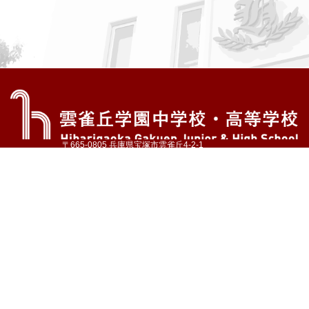
〒665-0805 兵庫県宝塚市雲雀丘4-2-1
TEL:072-759-1300 FAX:072-755-4610
公式Instagram
公式LINE
アクセス
資料請求
学校案内
教育内容・進路
学園生活
入試情報
各種手続
お問い合わせ
サイトマップ
採用情報
いじめ防止基本方針
プライバシーポリシー
© Hibarigaoka Gakuen Junior & Senior High School
学校法人 雲雀丘学園
学園小学校
学園幼稚園
中山台幼稚園