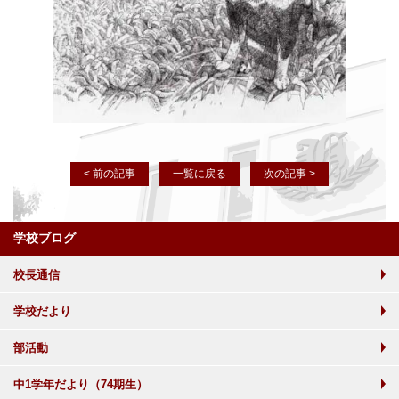
< 前の記事
一覧に戻る
次の記事 >
学校ブログ
校長通信
学校だより
部活動
中1学年だより（74期生）