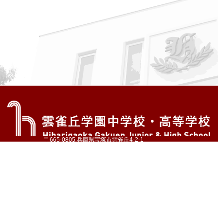
〒665-0805 兵庫県宝塚市雲雀丘4-2-1
TEL:072-759-1300 FAX:072-755-4610
公式Instagram
公式LINE
アクセス
資料請求
学校案内
教育内容・進路
学園生活
入試情報
各種手続