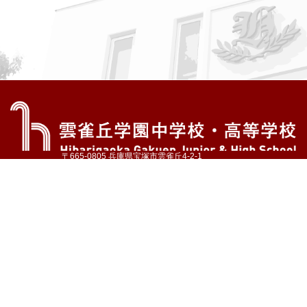
〒665-0805 兵庫県宝塚市雲雀丘4-2-1
TEL:072-759-1300 FAX:072-755-4610
公式Instagram
公式LINE
アクセス
資料請求
学校案内
教育内容・進路
学園生活
入試情報
各種手続
お問い合わせ
サイトマップ
採用情報
いじめ防止基本方針
プライバシーポリシー
© Hibarigaoka Gakuen Junior & Senior High School