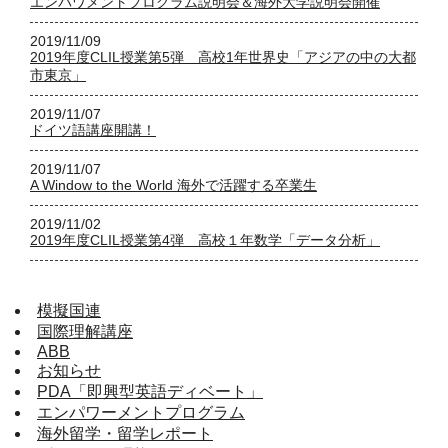
エンパワメントプログラム説明会＆海外大学説明会開催
2019/11/09
2019年度CLIL授業第5弾 高校1年世界史「アジアの中の大都
市東京」
2019/11/07
ドイツ語講座開講！
2019/11/07
A Window to the World 海外で活躍する卒業生
2019/11/02
2019年度CLIL授業第4弾 高校１年数学「データ分析」
模擬国連
国際理解講座
ABB
お知らせ
PDA「即興型英語ディベート」
エンパワーメントプログラム
海外留学・留学レポート