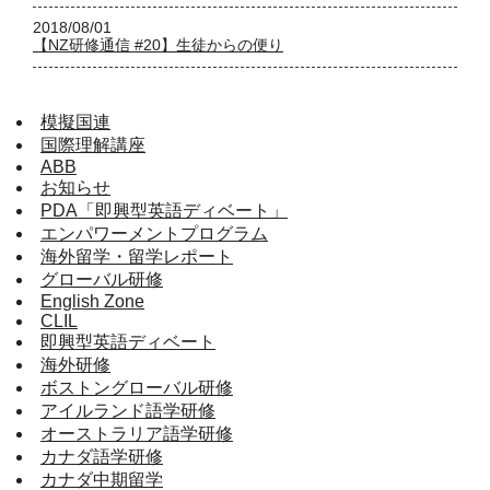
2018/08/01
【NZ研修通信 #20】生徒からの便り
模擬国連
国際理解講座
ABB
お知らせ
PDA「即興型英語ディベート」
エンパワーメントプログラム
海外留学・留学レポート
グローバル研修
English Zone
CLIL
即興型英語ディベート
海外研修
ボストングローバル研修
アイルランド語学研修
オーストラリア語学研修
カナダ語学研修
カナダ中期留学