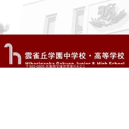
〒665-0805 兵庫県宝塚市雲雀丘4-2-1
TEL:072-759-1300 FAX:072-755-4610
公式Instagram
公式LINE
アクセス
資料請求
学校案内
教育内容・進路
学園生活
入試情報
各種手続
お問い合わせ
サイトマップ
採用情報
いじめ防止基本方針
プライバシーポリシー
© Hibarigaoka Gakuen Junior & Senior High School