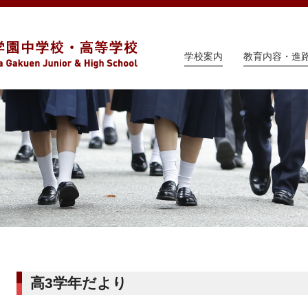
学校案内
教育内容・進
高3学年だより