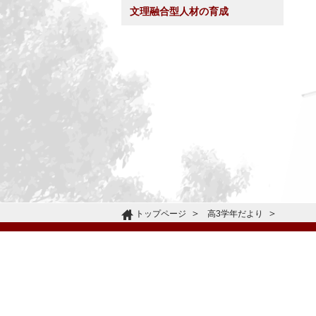
文理融合型人材の育成
トップページ
高3学年だより