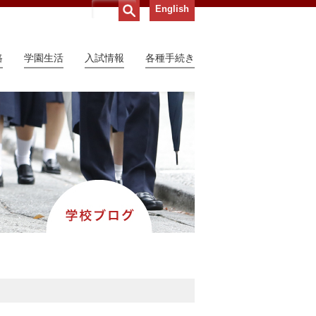
English
路
学園生活
入試情報
各種手続き