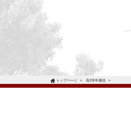
トップページ
高3学年通信
〒665-0805 兵庫県宝塚市雲雀丘4-2-1
TEL:072-759-1300 FAX:072-755-4610