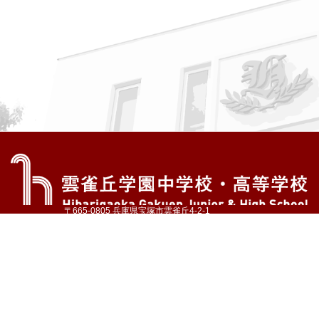
〒665-0805 兵庫県宝塚市雲雀丘4-2-1
TEL:072-759-1300 FAX:072-755-4610
公式Instagram
公式LINE
アクセス
資料請求
学校案内
教育内容・進路
学園生活
入試情報
各種手続