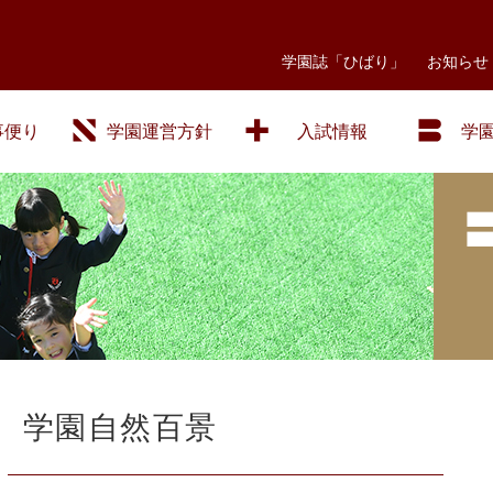
学園誌「ひばり」
お知らせ
事便り
学園運営方針
入試情報
学
学園自然百景