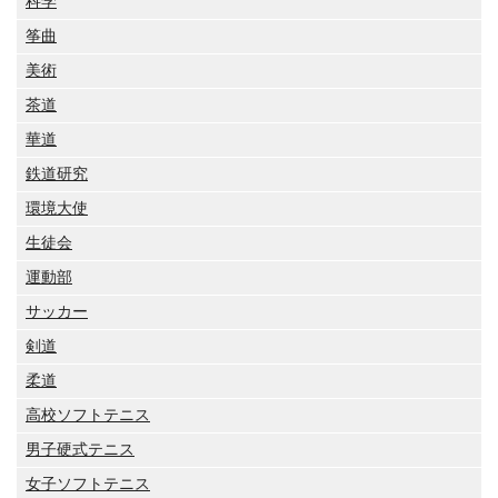
科学
筝曲
美術
茶道
華道
鉄道研究
環境大使
生徒会
運動部
サッカー
剣道
柔道
高校ソフトテニス
男子硬式テニス
女子ソフトテニス