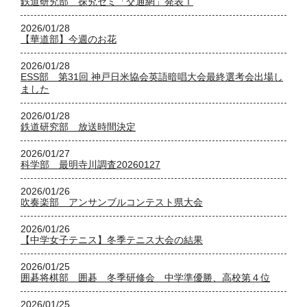
鉄道研究部 探究ゼミ「交通網」発表Ⅰ
2026/01/28
【華道部】今週のお花
2026/01/28
ESS部 第31回 神戸日米協会英語暗唱大会最終選考会出場し
ました
2026/01/28
鉄道研究部 放送時間決定
2026/01/27
科学部 最明寺川調査20260127
2026/01/26
吹奏楽部 アンサンブルコンテスト県大会
2026/01/26
【中学女子テニス】冬季テニス大会の結果
2026/01/25
囲碁将棋部 囲碁 冬季研修会 中学準優勝、高校第４位
2026/01/25