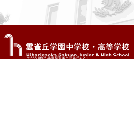
〒665-0805 兵庫県宝塚市雲雀丘4-2-1
TEL:072-759-1300 FAX:072-755-4610
公式Instagram
公式LINE
アクセス
資料請求
学校案内
教育内容・進路
学園生活
入試情報
各種手続
お問い合わせ
サイトマップ
採用情報
いじめ防止基本方針
プライバシーポリシー
© Hibarigaoka Gakuen Junior & Senior High School
学校法人 雲雀丘学園
学園小学校
学園幼稚園
中山台幼稚園
同窓会 告天子の会
協定校 ドイツ・ヘルバルト