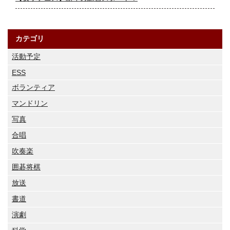
カテゴリ
活動予定
ESS
ボランティア
マンドリン
写真
合唱
吹奏楽
囲碁将棋
放送
書道
演劇