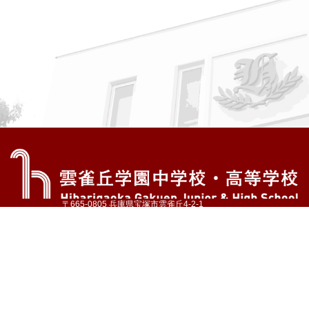
〒665-0805 兵庫県宝塚市雲雀丘4-2-1
TEL:072-759-1300 FAX:072-755-4610
公式Instagram
公式LINE
アクセス
資料請求
学校案内
教育内容・進路
学園生活
入試情報
各種手続