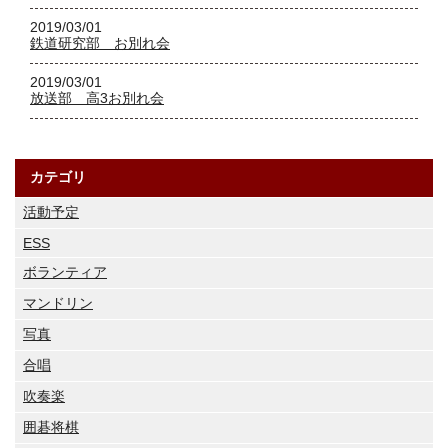
2019/03/01
鉄道研究部 お別れ会
2019/03/01
放送部 高3お別れ会
カテゴリ
活動予定
ESS
ボランティア
マンドリン
写真
合唱
吹奏楽
囲碁将棋