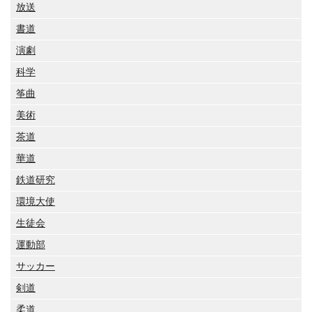
放送
書道
演劇
科学
筝曲
美術
茶道
華道
鉄道研究
環境大使
生徒会
運動部
サッカー
剣道
柔道