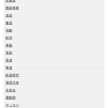
吹奏楽
囲碁将棋
放送
書道
演劇
科学
筝曲
美術
茶道
華道
鉄道研究
環境大使
生徒会
運動部
サッカー