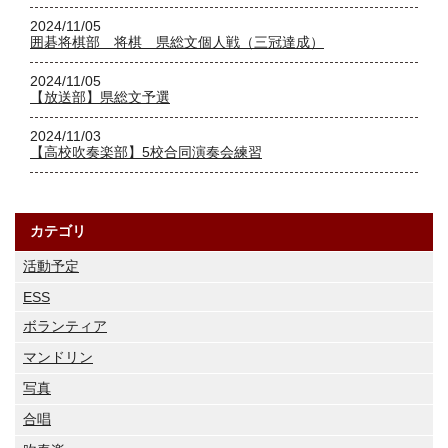
2024/11/05
囲碁将棋部 将棋 県総文個人戦（三冠達成）
2024/11/05
【放送部】県総文予選
2024/11/03
【高校吹奏楽部】5校合同演奏会練習
カテゴリ
活動予定
ESS
ボランティア
マンドリン
写真
合唱