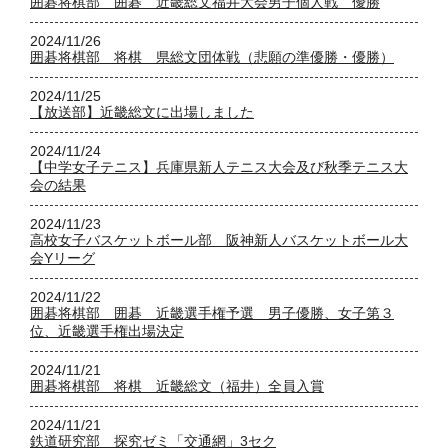
囲碁将棋部 囲碁 近畿総文福井大会男子個人戦 優勝
2024/11/26
囲碁将棋部 将棋 県総文団体戦（悲願の準優勝・優勝）
2024/11/25
【放送部】近畿総文に出場しました
2024/11/24
【中学女子テニス】兵庫県新人テニス大会及び秋季テニス大
会の結果
2024/11/23
高校女子バスケットボール部 阪神新人バスケットボール大
会Yリーグ
2024/11/22
囲碁将棋部 囲碁 近畿選手権予選 男子優勝、女子第３
位、近畿選手権出場決定
2024/11/21
囲碁将棋部 将棋 近畿総文（福井）全員入賞
2024/11/21
鉄道研究部 探究ゼミ「交通網」3セク