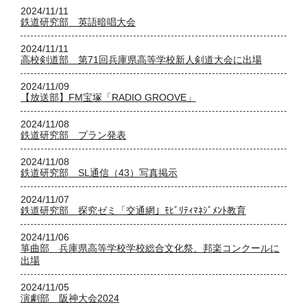
2024/11/11
鉄道研究部 英語暗唱大会
2024/11/11
高校剣道部 第71回兵庫県高等学校新人剣道大会に出場
2024/11/09
【放送部】FM宝塚「RADIO GROOVE」
2024/11/08
鉄道研究部 プラン発表
2024/11/08
鉄道研究部 SL通信（43）写真掲示
2024/11/07
鉄道研究部 探究ゼミ「交通網」ﾓﾋﾞﾘﾃｨﾏﾈｼﾞﾒﾝﾄ教育
2024/11/06
箏曲部 兵庫県高等学校学校総合文化祭、邦楽コンクールに
出場
2024/11/05
演劇部 阪神大会2024