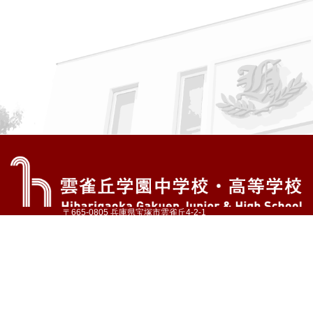
〒665-0805 兵庫県宝塚市雲雀丘4-2-1
TEL:072-759-1300 FAX:072-755-4610
公式Instagram
公式LINE
アクセス
資料請求
学校案内
教育内容・進路
学園生活
入試情報
各種手続