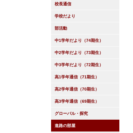
校長通信
学校だより
部活動
中1学年だより（74期生）
中2学年だより（73期生）
中3学年だより（72期生）
高1学年通信（71期生）
高2学年通信（70期生）
高3学年通信（69期生）
グローバル・探究
進路の部屋