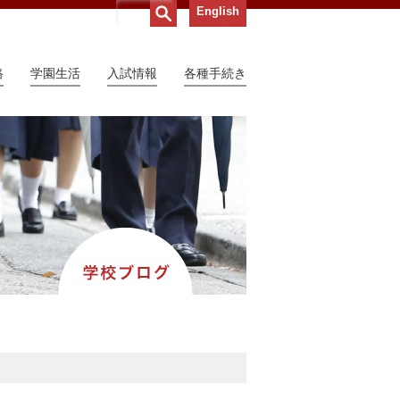
English
路
学園生活
入試情報
各種手続き