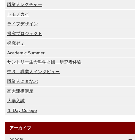
職業人レクチャー
トモノカイ
ライフデザイン
探究プロジェクト
探究ゼミ
Academic Summer
サントリー生命科学財団 研究者体験
中３ 職業人インタビュー
職業人にまなぶ
高大連携講座
大学入試
１ Day College
アーカイブ