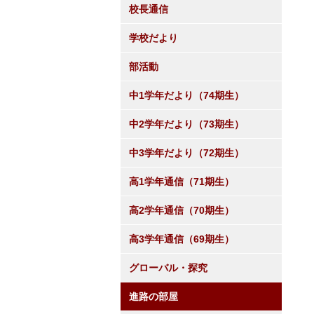
校長通信
学校だより
部活動
中1学年だより（74期生）
中2学年だより（73期生）
中3学年だより（72期生）
高1学年通信（71期生）
高2学年通信（70期生）
高3学年通信（69期生）
グローバル・探究
進路の部屋