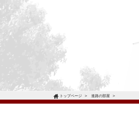
トップページ
進路の部屋