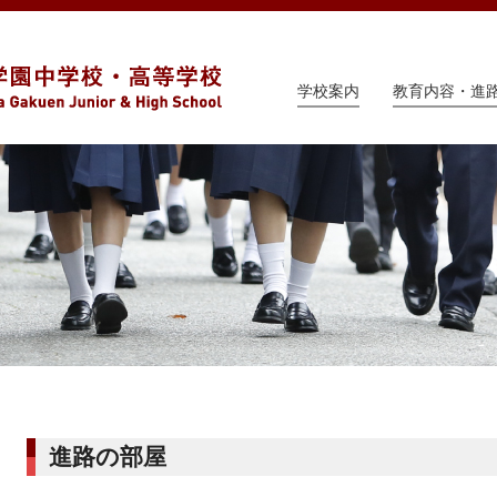
学校案内
教育内容・進
進路の部屋