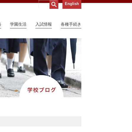
English
路
学園生活
入試情報
各種手続き